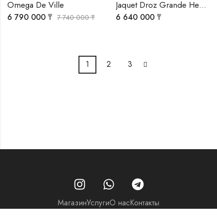
Omega De Ville
Jaquet Droz Grande Heure Minute Quantieme Ivory Enamel
6 790 000
₸
6 640 000
₸
7 740 000
₸
1
2
3
Магазин
Услуги
О нас
Контакты