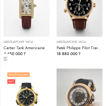
0 ₸
ШВЕЙЦАРСКИЕ ЧАСЫ
ШВЕЙЦАРСКИЕ ЧАСЫ
Cartier Tank Americaine
Patek Philippe Pilot Travel Time
00
4 680 000
₸
18 880 000
₸
РАСПРОДАЖА
ХИТ