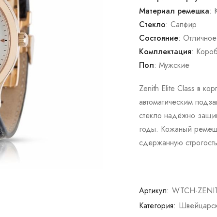
Материал ремешка
: 
Стекло
: Сапфир
Состояние
: Отличное
Комплектация
: Коро
Пол
: Мужские
Zenith Elite Class в 
автоматическим подз
стекло надёжно защищ
годы. Кожаный ремеш
сдержанную строгость
Артикул:
WTCH-ZENIT
Категория:
Швейцарск