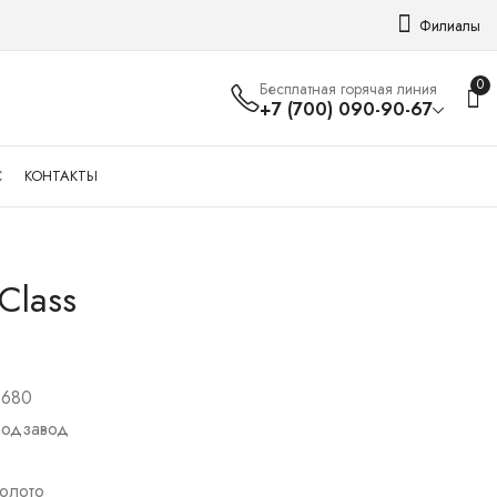
Филиалы
0
Бесплатная горячая линия
+7 (700) 090-90-67
С
КОНТАКТЫ
 Class
Ulysse Nardin Dual
Maurice Lacroix Les
Time
Classiques
Chronographe
2 720 000
₸
290 000
₸
.680
подзавод
Золото