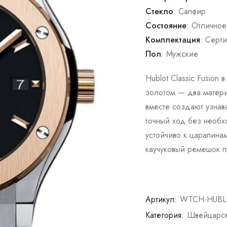
Стекло
: Сапфир
Состояние
: Отличное
Комплектация
: Серт
Пол
: Мужские
Hublot Classic Fusion
золотом — два матери
вместе создают узнав
точный ход без необх
устойчиво к царапина
каучуковый ремешок п
Артикул:
WTCH-HUBLO
Категория:
Швейцарск