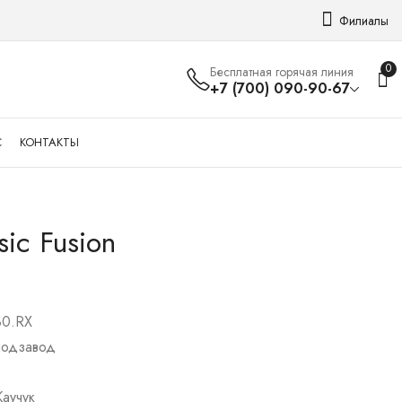
Филиалы
0
Бесплатная горячая линия
+7 (700) 090-90-67
С
КОНТАКТЫ
sic Fusion
Vacheron Constantin
TAG Heuer
Overseas
Aquagraph
16 930 000
720 000
₸
₸
80.RX
подзавод
Каучук