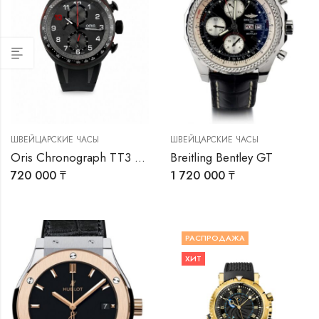
0 ₸
ШВЕЙЦАРСКИЕ ЧАСЫ
ШВЕЙЦАРСКИЕ ЧАСЫ
00
Oris Chronograph TT3 Darryl O’ Young
Breitling Bentley GT
720 000
₸
1 720 000
₸
РАСПРОДАЖА
ХИТ