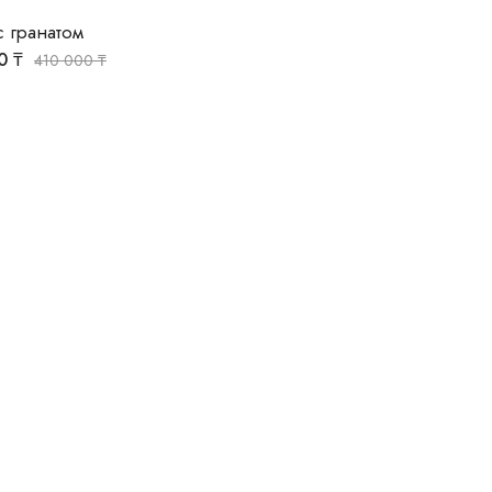
с гранатом
00
₸
410 000
₸