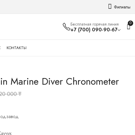
Филиалы
0
Бесплатная горячая линия
+7 (700) 090-90-67
С
КОНТАКТЫ
in Marine Diver Chronometer
Breitling Bentley GT
Zenith Elite
1 720 000
1 820 000
₸
₸
820 000
₸
подзавод
Каучук