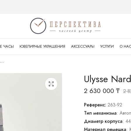
Е ЧАСЫ
ЮВЕЛИРНЫЕ УКРАШЕНИЯ
АКСЕССУАРЫ
УСЛУГИ
О НА
ysse Nardin Marine Diver Chronometer
Ulysse Nard
2 630 000
₸
2 
Референс:
263-92
Тип механизма
: Авто
Диаметр корпуса
: 44
Материал ремешка
: 