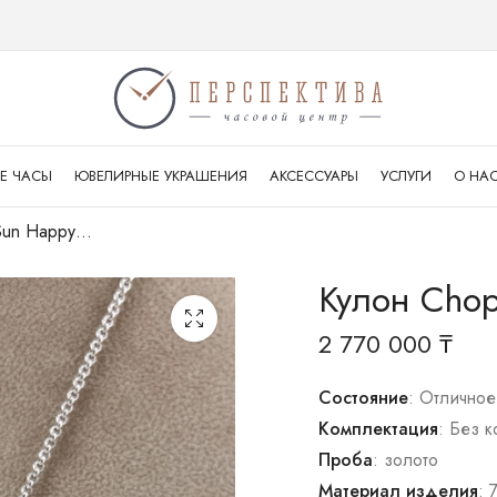
Е ЧАСЫ
ЮВЕЛИРНЫЕ УКРАШЕНИЯ
АКСЕССУАРЫ
УСЛУГИ
О НА
Кулон Chopard Sun Happy Diamonds
Кулон Chop
2 770 000
₸
Состояние
: Отличное
Комплектация
: Без 
Проба
: золото
Материал изделия
: 