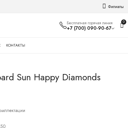
Филиалы
0
Бесплатная горячая линия
+7 (700) 090-90-67
С
КОНТАКТЫ
ard Sun Happy Diamonds
Кольцо с рубином
Кольцо с сапфиром
365 000
410 000
₸
₸
комплектации
750