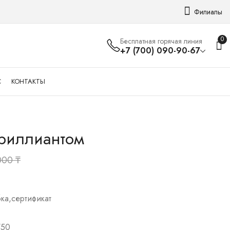
Филиалы
0
Бесплатная горячая линия
+7 (700) 090-90-67
С
КОНТАКТЫ
бриллиантом
Кольцо с
Кольцо с
бриллиантом
бриллиантом
000
₸
540 000
415 000
₸
₸
600 000
460 000
₸
₸
бка,сертификат
750