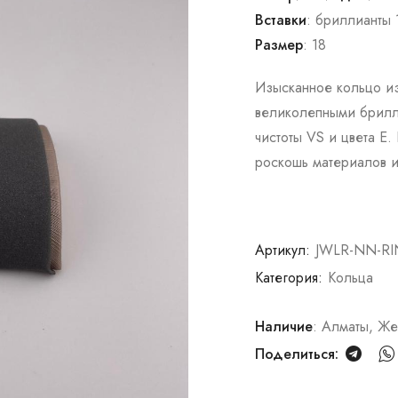
Вставки
: бриллианты 1
Размер
: 18
Изысканное кольцо из
великолепными брилли
чистоты VS и цвета E
роскошь материалов и
Артикул:
JWLR-NN-R
Категория:
Кольца
Наличие
: Алматы, ​Ж
Поделиться: