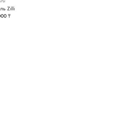
АРЫ
ь Zilli
000
₸