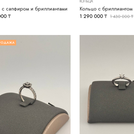
КОЛЬЦА
 с сапфиром и бриллиантами
Кольцо с бриллиантом
000
₸
1 290 000
₸
1 430 000
₸
РОДАЖА