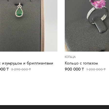
КОЛЬЦА
с изумрудом и бриллиантами
Кольцо с топазом
000
₸
900 000
₸
3 290 000
₸
1 200 000
₸