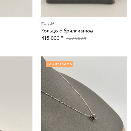
КОЛЬЦА
Кольцо с бриллиантом
415 000
₸
460 000
₸
РАСПРОДАЖА