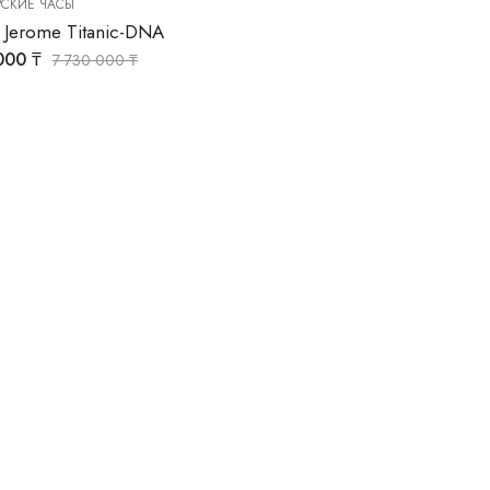
СКИЕ ЧАСЫ
 Jerome Titanic-DNA
 000
₸
7 730 000
₸