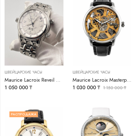
0 ₸
0
ШВЕЙЦАРСКИЕ ЧАСЫ
ШВЕЙЦАРСКИЕ ЧАСЫ
Maurice Lacroix Reveil Globe
Maurice Lacroix Masterpiece
1 050 000
₸
1 030 000
₸
1 150 000
₸
РАСПРОДАЖА