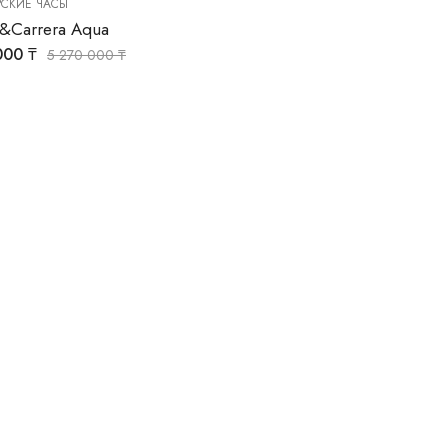
СКИЕ ЧАСЫ
a&Carrera Aqua
000
₸
5 270 000
₸